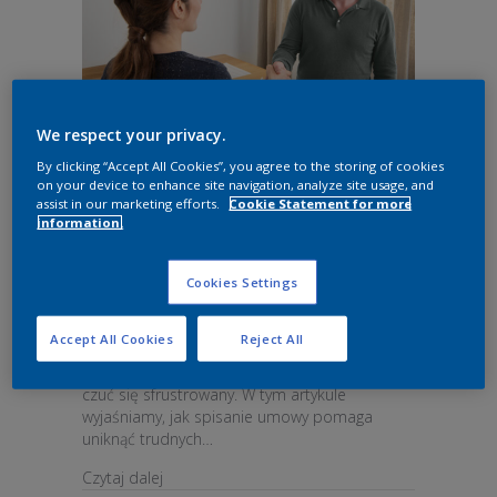
We respect your privacy.
By clicking “Accept All Cookies”, you agree to the storing of cookies
Co zrobić, gdy klient ma
on your device to enhance site navigation, analyze site usage, and
assist in our marketing efforts.
Cookie Statement for more
zastrzeżenia do wykonanej
information.
pracy?
Cookies Settings
Jednym z aspektów pracy w branży
remontowej jest utrzymywanie relacji z
Accept All Cookies
Reject All
klientami. Jeśli starannie zrealizowałeś projekt,
a w zamian słyszysz zastrzeżenia, możesz
czuć się sfrustrowany. W tym artykule
wyjaśniamy, jak spisanie umowy pomaga
uniknąć trudnych…
about Co zrobić, gdy klient ma zastrzeżenia d
Czytaj dalej