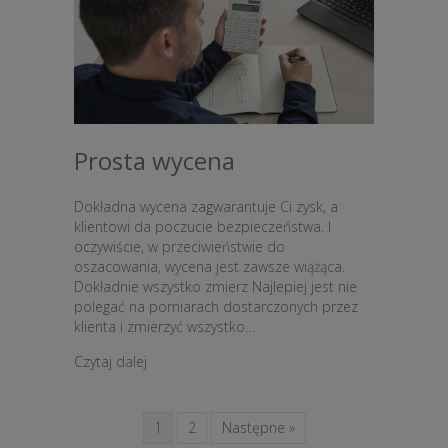
Prosta wycena
Dokładna wycena zagwarantuje Ci zysk, a
klientowi da poczucie bezpieczeństwa. I
oczywiście, w przeciwieństwie do
oszacowania, wycena jest zawsze wiążąca.
Dokładnie wszystko zmierz Najlepiej jest nie
polegać na pomiarach dostarczonych przez
klienta i zmierzyć wszystko…
about Prosta wycena
Czytaj dalej
1
2
Następne »