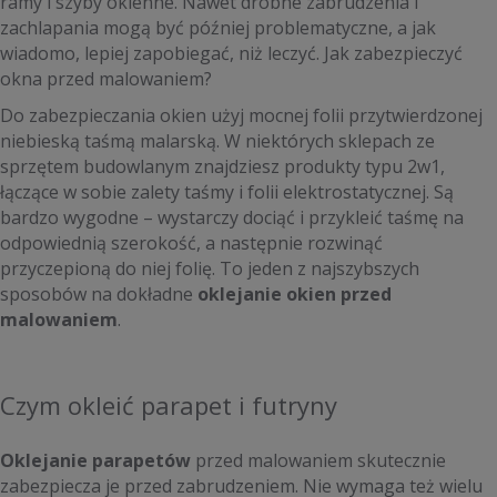
ramy i szyby okienne. Nawet drobne zabrudzenia i
zachlapania mogą być później problematyczne, a jak
wiadomo, lepiej zapobiegać, niż leczyć. Jak zabezpieczyć
okna przed malowaniem?
Do zabezpieczania okien użyj mocnej folii przytwierdzonej
niebieską taśmą malarską. W niektórych sklepach ze
sprzętem budowlanym znajdziesz produkty typu 2w1,
łączące w sobie zalety taśmy i folii elektrostatycznej. Są
bardzo wygodne – wystarczy dociąć i przykleić taśmę na
odpowiednią szerokość, a następnie rozwinąć
przyczepioną do niej folię. To jeden z najszybszych
sposobów na dokładne
oklejanie okien przed
malowaniem
.
Czym okleić parapet i futryny
Oklejanie parapetów
przed malowaniem skutecznie
zabezpiecza je przed zabrudzeniem. Nie wymaga też wielu