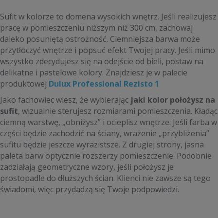
Sufit w kolorze to domena wysokich wnętrz. Jeśli realizujesz
pracę w pomieszczeniu niższym niż 300 cm, zachowaj
daleko posuniętą ostrożność. Ciemniejsza barwa może
przytłoczyć wnętrze i popsuć efekt Twojej pracy. Jeśli mimo
wszystko zdecydujesz się na odejście od bieli, postaw na
delikatne i pastelowe kolory. Znajdziesz je w palecie
produktowej
Dulux Professional Rezisto 1
Jako fachowiec wiesz, że wybierając
jaki kolor położysz na
sufit
, wizualnie sterujesz rozmiarami pomieszczenia. Kładąc
ciemną warstwę, „obniżysz” i ocieplisz wnętrze. Jeśli farba w
części będzie zachodzić na ściany, wrażenie „przybliżenia”
sufitu będzie jeszcze wyrazistsze. Z drugiej strony, jasna
paleta barw optycznie rozszerzy pomieszczenie. Podobnie
zadziałają geometryczne wzory, jeśli położysz je
prostopadle do dłuższych ścian. Klienci nie zawsze są tego
świadomi, więc przydadzą się Twoje podpowiedzi.