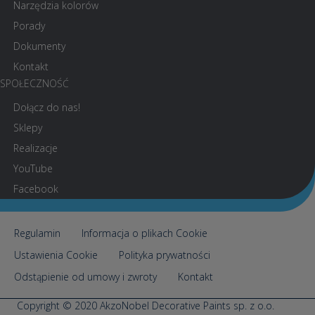
Narzędzia kolorów
Porady
Dokumenty
Kontakt
SPOŁECZNOŚĆ
Dołącz do nas!
Sklepy
Realizacje
YouTube
Facebook
Regulamin
Informacja o plikach Cookie
Ustawienia Cookie
Polityka prywatności
Odstąpienie od umowy i zwroty
Kontakt
Copyright © 2020 AkzoNobel Decorative Paints sp. z o.o.