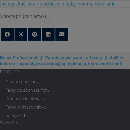
Jak uzyskać idealne odcięcie między dwoma kolorami
Udostępnij ten artykuł
Share
Share
Share
Share
Share
on
on
on
on
on
Facebook
X
Pinterest
LinkedIn
Email
(Twitter)
Dulux Professional
❯
Porady techniczne - artykuły
❯
Sufit w
kolorze – sposoby na atrakcyjną realizację, które warto znać
PRODUKTY
Grunty i podkłady
Farby do ścian i sufitów
Produkty do elewacji
Farby wielozadaniowe
Kolory Farb
WSPARCIE