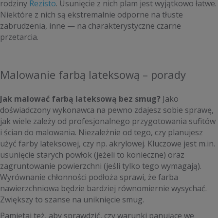
rodziny
Rezisto
. Usunięcie z nich plam jest wyjątkowo łatwe.
Niektóre z nich są ekstremalnie odporne na tłuste
zabrudzenia, inne — na charakterystyczne czarne
przetarcia.
Malowanie farbą lateksową – porady
Jak malować farbą lateksową bez smug?
Jako
doświadczony wykonawca na pewno zdajesz sobie sprawę,
jak wiele zależy od profesjonalnego przygotowania sufitów
i ścian do malowania. Niezależnie od tego, czy planujesz
użyć farby lateksowej, czy np. akrylowej. Kluczowe jest m.in.
usunięcie starych powłok (jeżeli to konieczne) oraz
zagruntowanie powierzchni (jeśli tylko tego wymagają).
Wyrównanie chłonności podłoża sprawi, że farba
nawierzchniowa będzie bardziej równomiernie wysychać.
Zwiększy to szanse na uniknięcie smug.
Pamiętaj też, aby sprawdzić, czy warunki panujące we