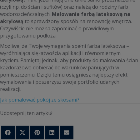
(czyli np. do ścian i sufitów) oraz należą do rodziny farb
wodorozcieńczalnych.
Malowanie farbą lateksową na
akrylową
to sprawdzony sposób na renowację wnętrza.
Oczywiście nie można zapominać o prawidłowym
przygotowaniu podłoża.
Możliwe, że Twoje wymagania spełni farba lateksowa –
wyróżniająca się łatwością aplikacji i równomiernym
kryciem. Pamiętaj jednak, aby produkty do malowania ścian
każdorazowo dobierać do warunków panujących w
pomieszczeniu. Dzięki temu osiągniesz najlepszy efekt
wymalowania i poszerzysz swoje portfolio udanych
realizacji.
Jak pomalować pokój ze skosami?
Udostępnij ten artykuł
Share
Share
Share
Share
Share
on
on
on
on
on