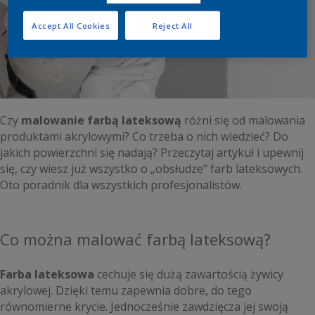
Accept All Cookies
Reject All
“Czy malowanie farbą lateksową różni się
od malowania produktami akrylowymi?”
Czy
malowanie farbą lateksową
różni się od malowania
produktami akrylowymi? Co trzeba o nich wiedzieć? Do
jakich powierzchni się nadają? Przeczytaj artykuł i upewnij
się, czy wiesz już wszystko o „obsłudze” farb lateksowych.
Oto poradnik dla wszystkich profesjonalistów.
Co można malować farbą lateksową?
Farba lateksowa
cechuje się dużą zawartością żywicy
akrylowej. Dzięki temu zapewnia dobre, do tego
równomierne krycie. Jednocześnie zawdzięcza jej swoją