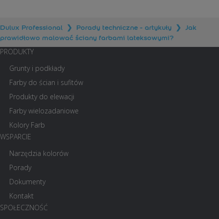
Facebook
X
Pinterest
LinkedIn
Email
(Twitter)
Dulux Professional
❯
Porady techniczne - artykuły
❯
Jak
prawidłowo malować ściany farbami lateksowymi?
PRODUKTY
Grunty i podkłady
Farby do ścian i sufitów
Produkty do elewacji
Farby wielozadaniowe
Kolory Farb
WSPARCIE
Narzędzia kolorów
Porady
Dokumenty
Kontakt
SPOŁECZNOŚĆ