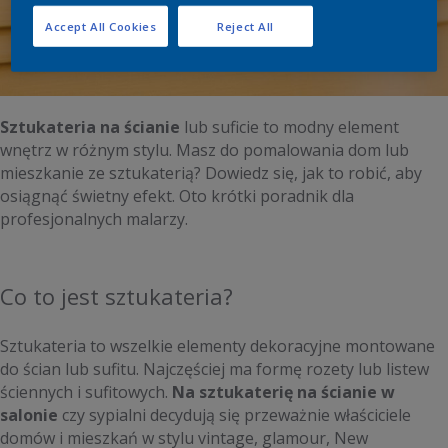
modny element wnętrz w różnym stylu.."
Accept All Cookies
Reject All
Sztukateria na ścianie
lub suficie to modny element
wnętrz w różnym stylu. Masz do pomalowania dom lub
mieszkanie ze sztukaterią? Dowiedz się, jak to robić, aby
osiągnąć świetny efekt. Oto krótki poradnik dla
profesjonalnych malarzy.
Co to jest sztukateria?
Sztukateria to wszelkie elementy dekoracyjne montowane
do ścian lub sufitu. Najczęściej ma formę rozety lub listew
ściennych i sufitowych.
Na sztukaterię na ścianie w
salonie
czy sypialni decydują się przeważnie właściciele
domów i mieszkań w stylu vintage, glamour, New