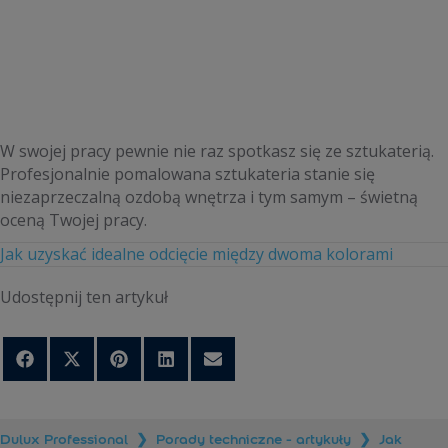
W swojej pracy pewnie nie raz spotkasz się ze sztukaterią.
Profesjonalnie pomalowana sztukateria stanie się
niezaprzeczalną ozdobą wnętrza i tym samym – świetną
oceną Twojej pracy.
Jak uzyskać idealne odcięcie między dwoma kolorami
Udostępnij ten artykuł
Share
Share
Share
Share
Share
on
on
on
on
on
Facebook
X
Pinterest
LinkedIn
Email
(Twitter)
Dulux Professional
❯
Porady techniczne - artykuły
❯
Jak