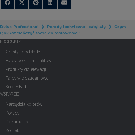
Share
Share
Share
Share
Share
on
on
on
on
on
Facebook
X
Pinterest
LinkedIn
Email
(Twitter)
Dulux Professional
❯
Porady techniczne - artykuły
❯
Czym
i jak rozcieńczyć farbę do malowania?
PRODUKTY
Grunty i podkłady
Farby do ścian i sufitów
Produkty do elewacji
Farby wielozadaniowe
Kolory Farb
WSPARCIE
Narzędzia kolorów
Porady
Dokumenty
Kontakt