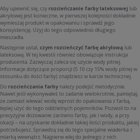
Aby upewnić się, czy
rozcieńczanie farby lateksowej
lub
akrylowej jest konieczne, w pierwszej kolejności dokładnie
wymieszaj produkt w opakowaniu i sprawdź jego
konsystencję. Użyj do tego odpowiednio długiego
mieszadła.
Następnie ustal,
czym rozcieńczyć farbę akrylową
lub
lateksową. W tej kwestii również obowiązuje instrukcja
producenta. Zazwyczaj zaleca się użycie wody pitnej.
Informacje dotyczące proporcji (5 10 czy 15% wody pitnej w
stosunku do ilości farby) znajdziesz w karcie technicznej.
Do
rozcieńczania farby
należy podejść metodycznie.
Nawet jeśli wykonywałeś to zadanie wielokrotnie, pamiętaj,
że zamiast wlewać wodę wprost do opakowania z farbą,
lepiej użyć do tego oddzielnych pojemników. Pozwoli to na
precyzyjne dozowanie zarówno farby, jak i wody, a przy
okazji – na uzyskanie dokładnie takiej ilości produktu, jakiej
potrzebujesz. Sprawdzą się do tego specjalne wiaderka z
miarką wewnątrz. Najpierw wlej do jednego z nich