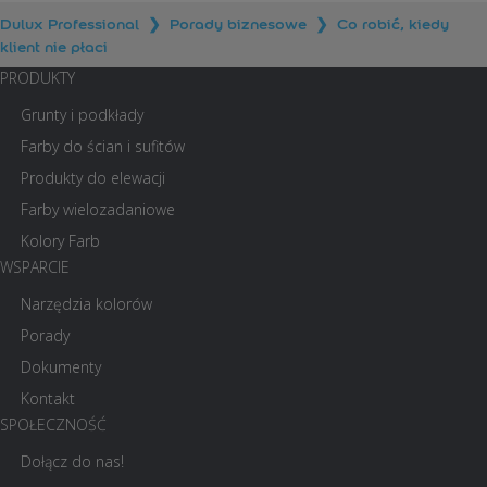
Dulux Professional
❯
Porady biznesowe
❯
Co robić, kiedy
klient nie płaci
PRODUKTY
Grunty i podkłady
Farby do ścian i sufitów
Produkty do elewacji
Farby wielozadaniowe
Kolory Farb
WSPARCIE
Narzędzia kolorów
Porady
Dokumenty
Kontakt
SPOŁECZNOŚĆ
Dołącz do nas!