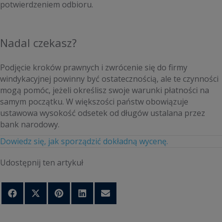
potwierdzeniem odbioru.
Nadal czekasz?
Podjęcie kroków prawnych i zwrócenie się do firmy
windykacyjnej powinny być ostatecznością, ale te czynności
mogą pomóc, jeżeli określisz swoje warunki płatności na
samym początku. W większości państw obowiązuje
ustawowa wysokość odsetek od długów ustalana przez
bank narodowy.
Dowiedz się, jak sporządzić dokładną wycenę.
Udostępnij ten artykuł
Share
Share
Share
Share
Share
on
on
on
on
on
Facebook
X
Pinterest
LinkedIn
Email
(Twitter)