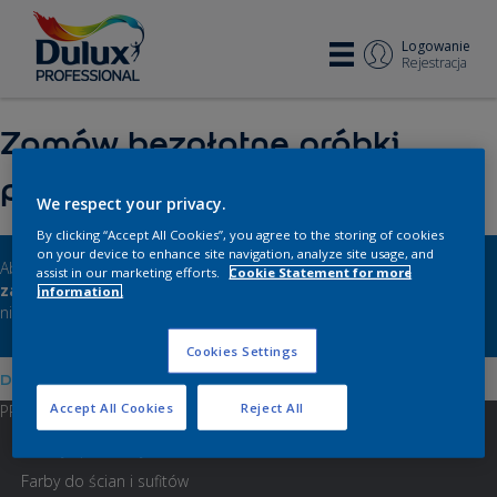
Logowanie
Rejestracja
Zamów bezpłatne próbki
produktów
We respect your privacy.
By clicking “Accept All Cookies”, you agree to the storing of cookies
on your device to enhance site navigation, analyze site usage, and
Aby zamówić bezpłatne próbki produktów Dulux Professional
assist in our marketing efforts.
Cookie Statement for more
zalogujsię
lub
dołącz do Ekipy Dulux Professional
, jeśli jeszcze
information.
nie masz konta.
Cookies Settings
Dulux Professional
❯
Próbki
Accept All Cookies
Reject All
PRODUKTY
Grunty i podkłady
Farby do ścian i sufitów